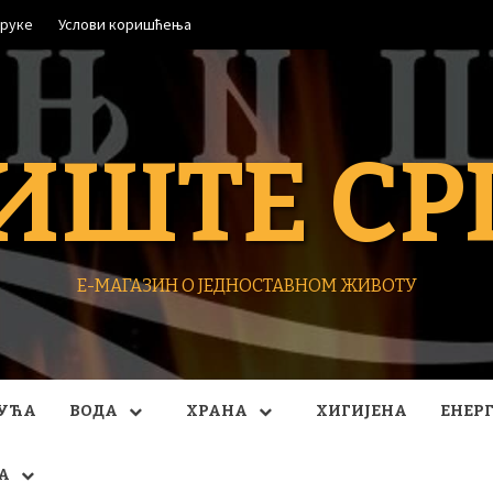
оруке
Услови коришћења
ИШТЕ СР
Е-МАГАЗИН О ЈЕДНОСТАВНОМ ЖИВОТУ
УЋА
ВОДА
ХРАНА
ХИГИЈЕНА
ЕНЕР
А