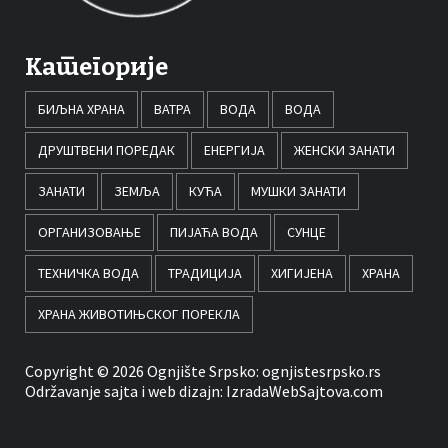
Категорије
БИЉНА ХРАНА
ВАТРА
ВОДА
ВОДА
ДРУШТВЕНИ ПОРЕДАК
ЕНЕРГИЈА
ЖЕНСКИ ЗАНАТИ
ЗАНАТИ
ЗЕМЉА
КУЋА
МУШКИ ЗАНАТИ
ОРГАНИЗОВАЊЕ
ПИЈАЋА ВОДА
СУНЦЕ
ТЕХНИЧКА ВОДА
ТРАДИЦИЈА
ХИГИЈЕНА
ХРАНА
ХРАНА ЖИВОТИЊСКОГ ПОРЕКЛА
Copyright © 2026 Ognjište Srpsko:
ognjistesrpsko.rs
Održavanje sajta i web dizajn:
IzradaWebSajtova.com