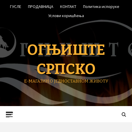
Skip
ГУСЛЕ
ПРОДАВНИЦА
КОНТАКТ
Политика испоруке
to
content
Услови коришћења
ОГЊИШТЕ
СРПСКО
Е-МАГАЗИН О ЈЕДНОСТАВНОМ ЖИВОТУ
Primary
Menu