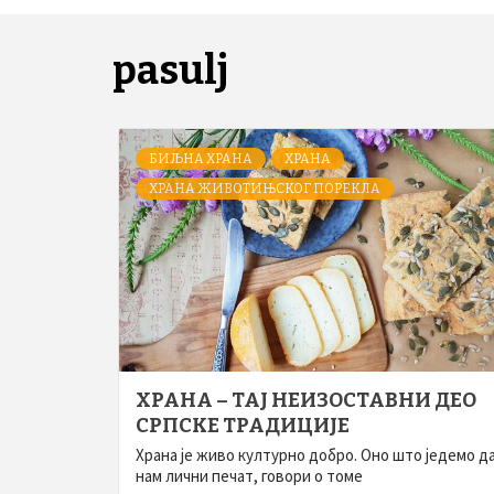
pasulj
БИЉНА ХРАНА
ХРАНА
ХРАНА ЖИВОТИЊСКОГ ПОРЕКЛА
ХРАНА – ТАЈ НЕИЗОСТАВНИ ДЕО
СРПСКЕ ТРАДИЦИЈЕ
Храна је живо културно добро. Оно што једемо да
нам лични печат, говори о томе