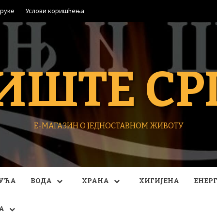
оруке
Услови коришћења
ИШТЕ СР
Е-МАГАЗИН О ЈЕДНОСТАВНОМ ЖИВОТУ
УЋА
ВОДА
ХРАНА
ХИГИЈЕНА
ЕНЕР
А