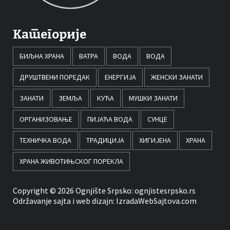
Категорије
БИЉНА ХРАНА
ВАТРА
ВОДА
ВОДА
ДРУШТВЕНИ ПОРЕДАК
ЕНЕРГИЈА
ЖЕНСКИ ЗАНАТИ
ЗАНАТИ
ЗЕМЉА
КУЋА
МУШКИ ЗАНАТИ
ОРГАНИЗОВАЊЕ
ПИЈАЋА ВОДА
СУНЦЕ
ТЕХНИЧКА ВОДА
ТРАДИЦИЈА
ХИГИЈЕНА
ХРАНА
ХРАНА ЖИВОТИЊСКОГ ПОРЕКЛА
Copyright © 2026 Ognjište Srpsko:
ognjistesrpsko.rs
Održavanje sajta i web dizajn:
IzradaWebSajtova.com