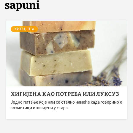
sapuni
ХИГИЈЕНА
ХИГИЈЕНА КАО ПОТРЕБА ИЛИ ЛУКСУЗ
Једно питање које нам се стално намеће када говоримо о
козметици и хигијени у стара