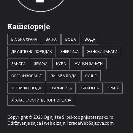
Категорије
БИЉНА ХРАНА
ВАТРА
ВОДА
ВОДА
ДРУШТВЕНИ ПОРЕДАК
ЕНЕРГИЈА
ЖЕНСКИ ЗАНАТИ
ЗАНАТИ
ЗЕМЉА
КУЋА
МУШКИ ЗАНАТИ
ОРГАНИЗОВАЊЕ
ПИЈАЋА ВОДА
СУНЦЕ
ТЕХНИЧКА ВОДА
ТРАДИЦИЈА
ХИГИЈЕНА
ХРАНА
ХРАНА ЖИВОТИЊСКОГ ПОРЕКЛА
Copyright © 2026 Ognjište Srpsko:
ognjistesrpsko.rs
Održavanje sajta i web dizajn:
IzradaWebSajtova.com