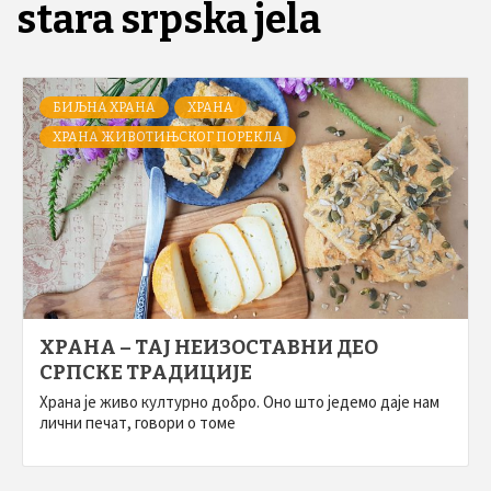
stara srpska jela
БИЉНА ХРАНА
ХРАНА
ХРАНА ЖИВОТИЊСКОГ ПОРЕКЛА
ХРАНА – ТАЈ НЕИЗОСТАВНИ ДЕО
СРПСКЕ ТРАДИЦИЈЕ
Храна је живо културно добро. Оно што једемо даје нам
лични печат, говори о томе