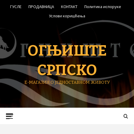
Skip
ГУСЛЕ
ПРОДАВНИЦА
КОНТАКТ
Политика испоруке
to
content
Услови коришћења
ОГЊИШТЕ
СРПСКО
Е-МАГАЗИН О ЈЕДНОСТАВНОМ ЖИВОТУ
Primary
Menu